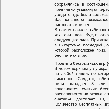
сохранялись в соотношени
правильно угаданную карто
увидите, где была ведьма.
Вас появляется возможнос
рисковать или нет.
В самом начале выбираются
как они все будут откр
следующего ряда. При угады
в 15 карточке, последней, 
которой расположен приз,
бесплатная игра.
Правила бесплатных игр (
В левом верхнем углу экран
на любой линии, по котор
символов «Солдат», набир
лини выпадает 3 или 
пополняется счетчик бе
располагается на экране сп
счетчике достигнет 10,
Количество бесплатных игр