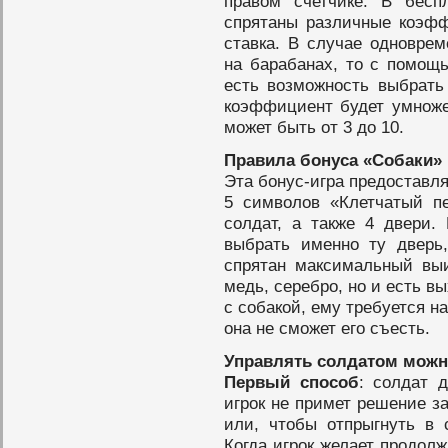
правом счетчике. В бесп
спрятаны различные коэф
ставка. В случае одновре
на барабанах, то с помощь
есть возможность выбрать 
коэффициент будет умнож
может быть от 3 до 10.
Правила бонуса «Собаки»
Эта бонус-игра предоставля
5 символов «Клетчатый пе
солдат, а также 4 двери
выбрать именно ту дверь,
спрятан максимальный выи
медь, серебро, но и есть в
с собакой, ему требуется н
она не сможет его съесть.
Управлять солдатом можн
Первый способ
: солдат д
игрок не примет решение з
или, чтобы отпрыгнуть в 
Когда игрок желает продолж