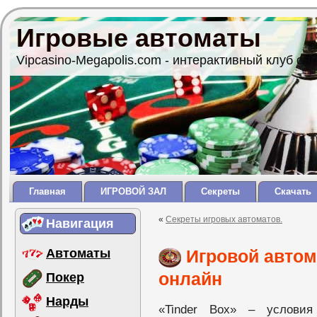
Игровые автоматы
Vipcasino-Megapolis.com - интерактивный клуб он
Главная
ИГРОВОЙ ЗАЛ
Секреты
Скачать
«
Секреты игровых автоматов.
Навигация
Автоматы
Игровой автом
онлайн
Покер
Нарды
«Tinder Box» – условия