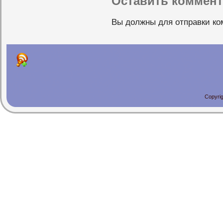
Оставить коммен
Вы должны
для отправки к
Copyri