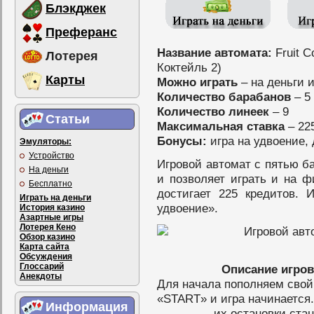
Блэкджек
Преферанс
Название автомата:
Fruit C
Лотерея
Коктейль 2)
Карты
Можно играть
– на деньги 
Количество барабанов
– 5
Количество линеек
– 9
Статьи
Максимальная ставка
– 22
Бонусы:
игра на удвоение,
Эмуляторы:
Устройство
Игровой автомат с пятью ба
На деньги
и позволяет играть и на ф
Бесплатно
достигает 225 кредитов.
Играть на деньги
удвоение».
История казино
Азартные игры
Лотерея Кено
Обзор казино
Карта сайта
Обсуждения
Глоссарий
Описание игрово
Анекдоты
Для начала пополняем свой
«START» и игра начинается
Информация
их остановки стан