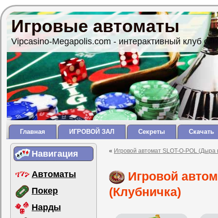
Игровые автоматы
Vipcasino-Megapolis.com - интерактивный клуб он
Главная
ИГРОВОЙ ЗАЛ
Секреты
Скачать
«
Игровой автомат SLOT-O-POL (Дыра 
Навигация
Автоматы
Игровой автома
(Клубничка)
Покер
Нарды