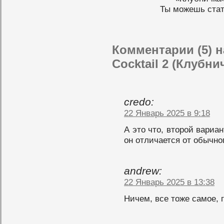
Ты можешь стат
Комментарии (5) н
Cocktail 2 (Клубни
credo:
22 Январь 2025 в 9:18
А это что, второй вариан
он отличается от обычно
andrew:
22 Январь 2025 в 13:38
Ничем, все тоже самое, г