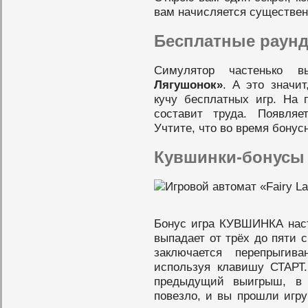
вам начисляется существен
Бесплатные раун
Симулятор частенько 
Лягушонок»
. А это значи
кучу бесплатных игр. На 
составит труда. Появляе
Учтите, что во время бонус
Кувшинки-бонусы
Бонус игра КУВШИНКА насту
выпадает от трёх до пяти 
заключается перепрыги
используя клавишу СТАРТ.
предыдущий выигрыш, в 
повезло, и вы прошли игру