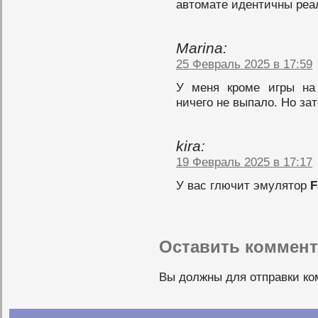
автомате идентичны реаль
Marina:
25 Февраль 2025 в 17:59
У меня кроме игры на
ничего не выпало. Но зат
kira:
19 Февраль 2025 в 17:17
У вас глючит эмулятор
F
Оставить коммен
Вы должны
для отправки к